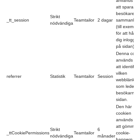
används för
att spara en
besökares
Strikt
_tt_session
Teamtailor
2 dagar
sammanha
nödvändiga
(till exempel
för att hålla
dig inloggad
på sidan).
Denna cook
används för
att identifier
vilken
referrer
Statistik
Teamtailor
Session
webblänk
som leder
besökarna ti
sidan.
Den här
cookien
används för
att gömma
Strikt
6
_ttCookiePermissions
Teamtailor
cookie-
nödvändiga
månader
bannern nä